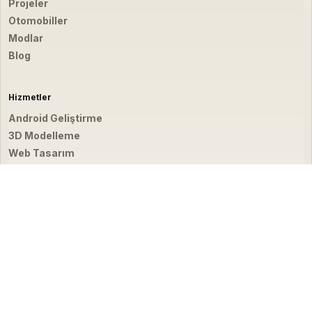
Projeler
Otomobiller
Modlar
Blog
Hizmetler
Android Geliştirme
3D Modelleme
Web Tasarım
Video & Fotoğraf
İletişim
hello@emirbardakci.com
İstanbul, Türkiye