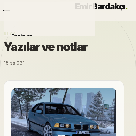
Emir Bardakçı
.
BLOG
Projeler
Yazılar ve notlar
Otomobiller
15 sa 931
Modlar
Hakkımda
Blog