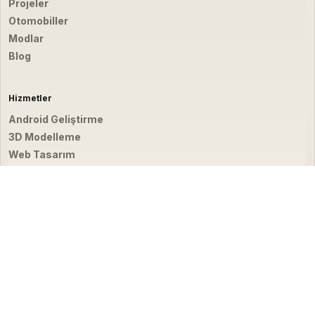
Projeler
Otomobiller
Modlar
Blog
Hizmetler
Android Geliştirme
3D Modelleme
Web Tasarım
Video & Fotoğraf
İletişim
hello@emirbardakci.com
İstanbul, Türkiye