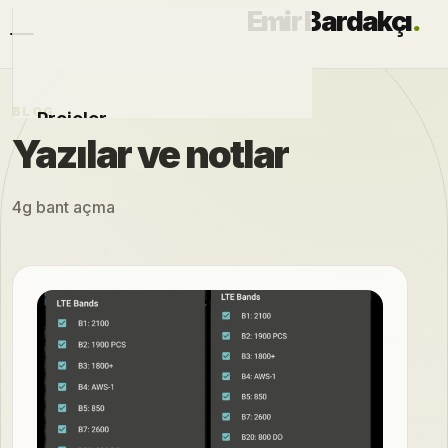
Emir Bardakçı
.
BLOG
Projeler
Yazılar ve notlar
Otomobiller
4g bant açma
Modlar
Hakkımda
Blog