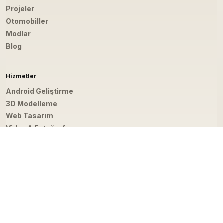
Projeler
Otomobiller
Modlar
Blog
Hizmetler
Android Geliştirme
3D Modelleme
Web Tasarım
Video & Fotoğraf
İletişim
hello@emirbardakci.com
İstanbul, Türkiye