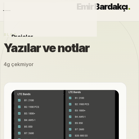
Emir Bardakçı
.
BLOG
Projeler
Yazılar ve notlar
Otomobiller
4g çekmiyor
Modlar
Hakkımda
Blog