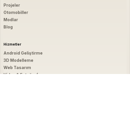
Projeler
Otomobiller
Modlar
Blog
Hizmetler
Android Geliştirme
3D Modelleme
Web Tasarım
Video & Fotoğraf
İletişim
hello@emirbardakci.com
İstanbul, Türkiye