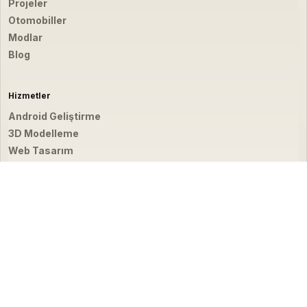
Projeler
Otomobiller
Modlar
Blog
Hizmetler
Android Geliştirme
3D Modelleme
Web Tasarım
Video & Fotoğraf
İletişim
hello@emirbardakci.com
İstanbul, Türkiye