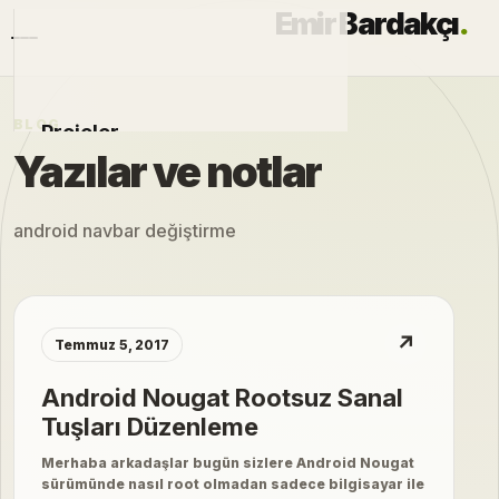
Emir Bardakçı
.
BLOG
Projeler
Yazılar ve notlar
Otomobiller
android navbar değiştirme
Modlar
Hakkımda
↗
Temmuz 5, 2017
Blog
Android Nougat Rootsuz Sanal
Tuşları Düzenleme
Merhaba arkadaşlar bugün sizlere Android Nougat
sürümünde nasıl root olmadan sadece bilgisayar ile