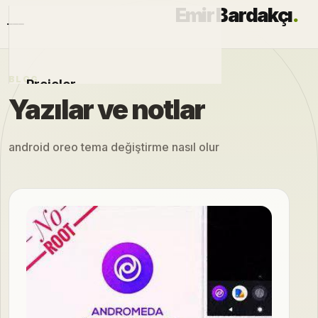
Emir Bardakçı
.
BLOG
Projeler
Yazılar ve notlar
Otomobiller
android oreo tema değiştirme nasıl olur
Modlar
Hakkımda
Blog