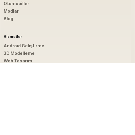
Otomobiller
Modlar
Blog
Hizmetler
Android Geliştirme
3D Modelleme
Web Tasarım
Video & Fotoğraf
İletişim
hello@emirbardakci.com
İstanbul, Türkiye
☀
© 2026 Emir Bardakçı. Tüm hakları saklıdır.