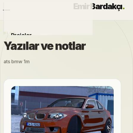
Emir Bardakçı
.
BLOG
Projeler
Yazılar ve notlar
Otomobiller
ats bmw 1m
Modlar
Hakkımda
Blog