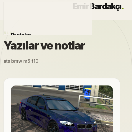
Emir Bardakçı
.
BLOG
Projeler
Yazılar ve notlar
Otomobiller
ats bmw m5 f10
Modlar
Hakkımda
Blog