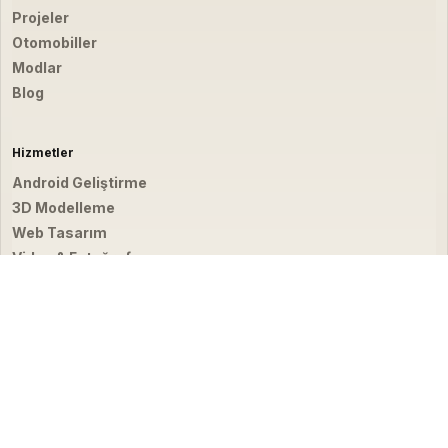
Projeler
Otomobiller
Modlar
Blog
Hizmetler
Android Geliştirme
3D Modelleme
Web Tasarım
Video & Fotoğraf
İletişim
hello@emirbardakci.com
İstanbul, Türkiye