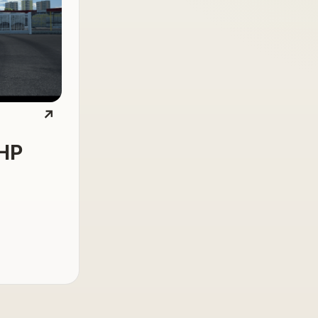
↗
THP