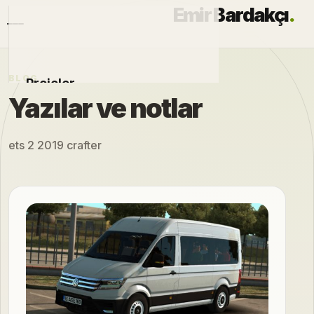
Emir Bardakçı
.
BLOG
Projeler
Yazılar ve notlar
Otomobiller
ets 2 2019 crafter
Modlar
Hakkımda
Blog