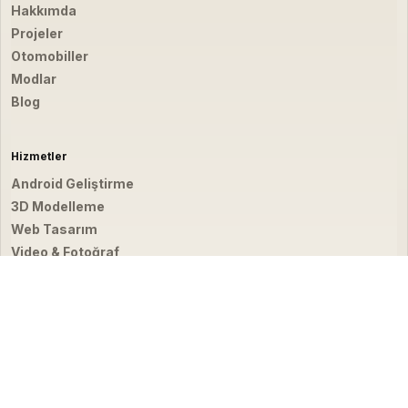
Hakkımda
Projeler
Otomobiller
Modlar
Blog
Hizmetler
Android Geliştirme
3D Modelleme
Web Tasarım
Video & Fotoğraf
İletişim
hello@emirbardakci.com
İstanbul, Türkiye