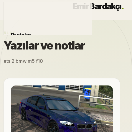
Emir Bardakçı
.
BLOG
Projeler
Yazılar ve notlar
Otomobiller
ets 2 bmw m5 f10
Modlar
Hakkımda
Blog