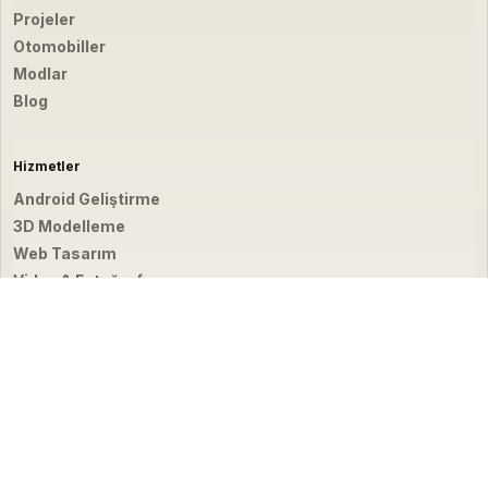
Projeler
Otomobiller
Modlar
Blog
Hizmetler
Android Geliştirme
3D Modelleme
Web Tasarım
Video & Fotoğraf
İletişim
hello@emirbardakci.com
İstanbul, Türkiye