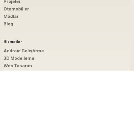
Projeler
Otomobiller
Modlar
Blog
Hizmetler
Android Geliştirme
3D Modelleme
Web Tasarım
Video & Fotoğraf
İletişim
hello@emirbardakci.com
İstanbul, Türkiye