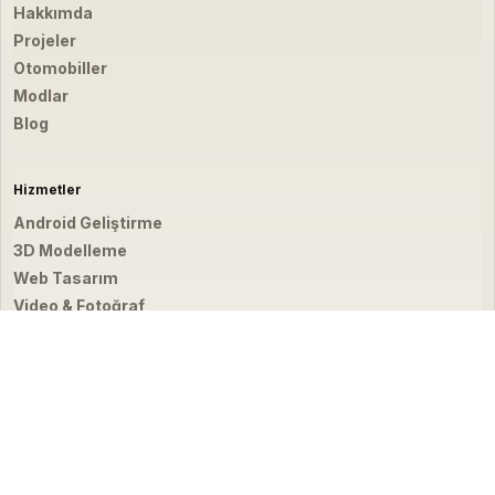
Hakkımda
Projeler
Otomobiller
Modlar
Blog
Hizmetler
Android Geliştirme
3D Modelleme
Web Tasarım
Video & Fotoğraf
İletişim
hello@emirbardakci.com
İstanbul, Türkiye