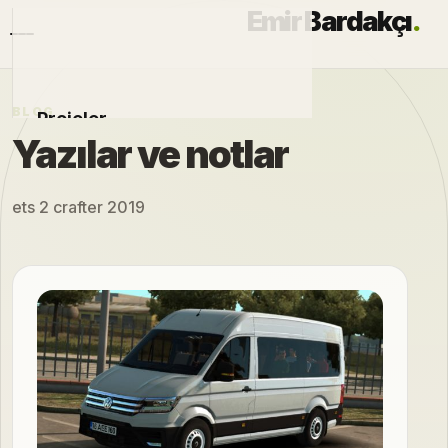
Emir Bardakçı
.
BLOG
Projeler
Yazılar ve notlar
Otomobiller
ets 2 crafter 2019
Modlar
Hakkımda
Blog