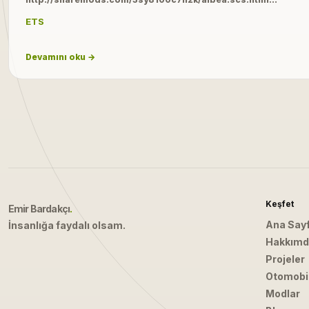
ETS
Devamını oku →
Keşfet
Emir Bardakçı
.
Ana Say
İnsanlığa faydalı olsam.
Hakkım
Projeler
Otomobil
Modlar