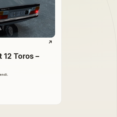
↗
 12 Toros –
endi.