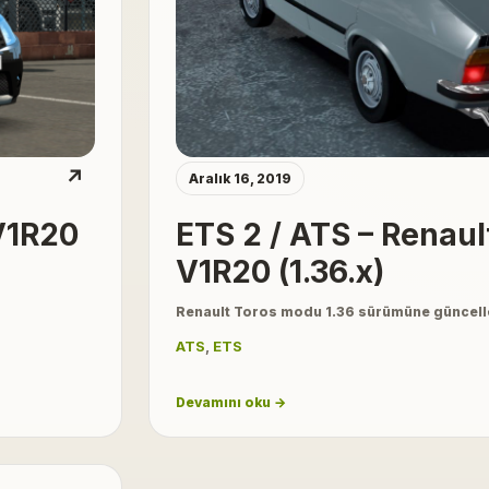
↗
Aralık 16, 2019
V1R20
ETS 2 / ATS – Renault
V1R20 (1.36.x)
Renault Toros modu 1.36 sürümüne güncell
ATS
,
ETS
Devamını oku →