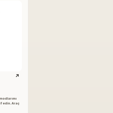
↗
m modlarımı
f edin. Araç