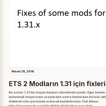
Nisan 25, 2018
ETS 2 Modların 1.31 için fixleri
Bu scsler 1.31’de oluşan hataları düzeltmek içindir. Eğer beni
kullanmak istiyorsanız araçlardan sonra bunlardan birisini akti
linklerini site içerisinde aratarak bulabilirsiniz. Fiat Albea :
http://sharemods.com/3sy8100c7h2k/albea.scs.html…