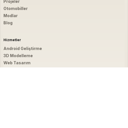
Projeler
Otomobiller
Modlar
Blog
Hizmetler
Android Geliştirme
3D Modelleme
Web Tasarım
Video & Fotoğraf
İletişim
hello@emirbardakci.com
İstanbul, Türkiye