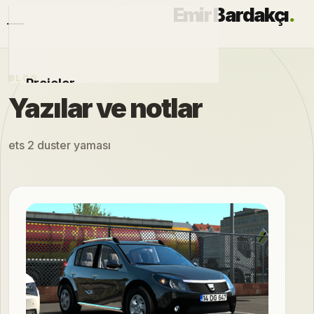
Emir Bardakçı
.
BLOG
Projeler
Yazılar ve notlar
Otomobiller
ets 2 duster yaması
Modlar
Hakkımda
Blog