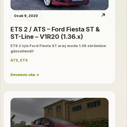
↗
Ocak 9, 2020
ETS 2 / ATS – Ford Fiesta ST &
ST-Line – V1R20 (1.36.x)
ETS 2 için Ford Fiesta ST araç modu 1.36 sürümüne
güncellendi!
ATS
,
ETS
Devamını oku →