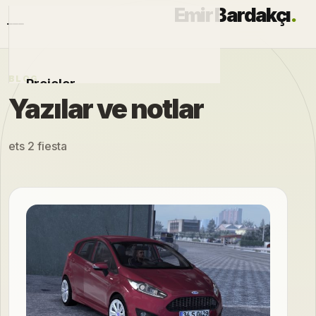
Emir Bardakçı
.
BLOG
Projeler
Yazılar ve notlar
Otomobiller
ets 2 fiesta
Modlar
Hakkımda
Blog