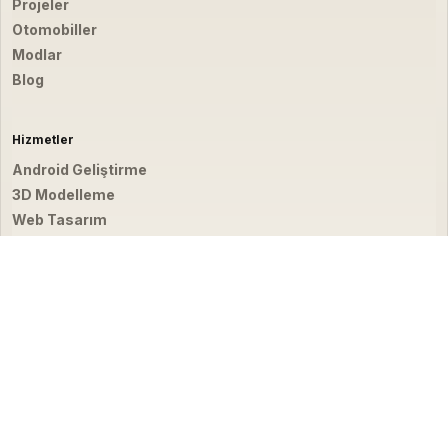
Projeler
Otomobiller
Modlar
Blog
Hizmetler
Android Geliştirme
3D Modelleme
Web Tasarım
Video & Fotoğraf
İletişim
hello@emirbardakci.com
İstanbul, Türkiye