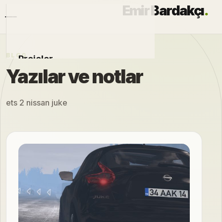
Emir Bardakçı
.
BLOG
Projeler
Yazılar ve notlar
Otomobiller
ets 2 nissan juke
Modlar
Hakkımda
Blog