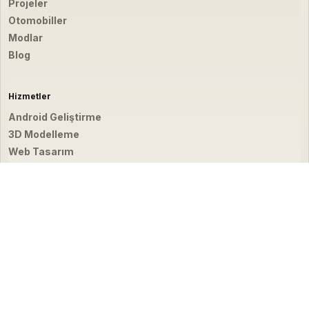
Projeler
Otomobiller
Modlar
Blog
Hizmetler
Android Geliştirme
3D Modelleme
Web Tasarım
Video & Fotoğraf
İletişim
hello@emirbardakci.com
İstanbul, Türkiye