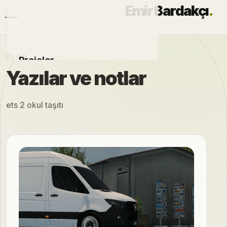
Emir Bardakçı
.
BLOG
Projeler
Yazılar ve notlar
Otomobiller
ets 2 okul taşıtı
Modlar
Hakkımda
Blog