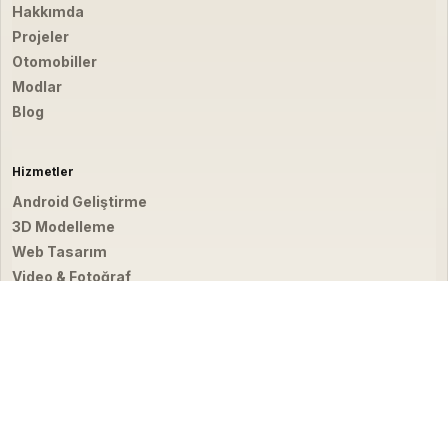
Hakkımda
Projeler
Otomobiller
Modlar
Blog
Hizmetler
Android Geliştirme
3D Modelleme
Web Tasarım
Video & Fotoğraf
İletişim
hello@emirbardakci.com
İstanbul, Türkiye