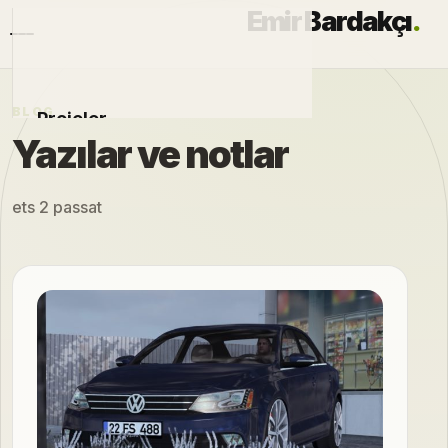
Emir Bardakçı
.
BLOG
Projeler
Yazılar ve notlar
Otomobiller
ets 2 passat
Modlar
Hakkımda
Blog