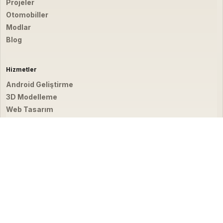
Projeler
Otomobiller
Modlar
Blog
Hizmetler
Android Geliştirme
3D Modelleme
Web Tasarım
Video & Fotoğraf
İletişim
hello@emirbardakci.com
İstanbul, Türkiye