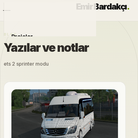
Emir Bardakçı
.
BLOG
Projeler
Yazılar ve notlar
Otomobiller
ets 2 sprinter modu
Modlar
Hakkımda
Blog