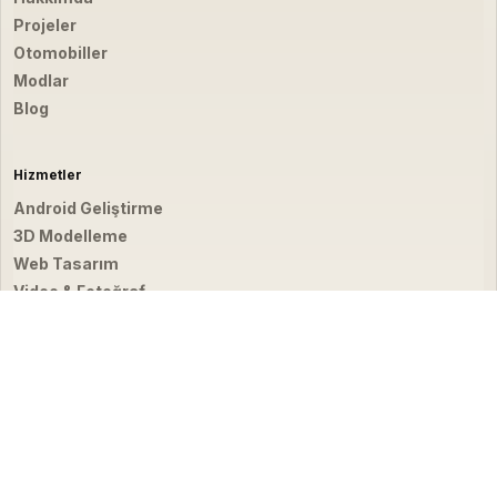
Projeler
Otomobiller
Modlar
Blog
Hizmetler
Android Geliştirme
3D Modelleme
Web Tasarım
Video & Fotoğraf
İletişim
hello@emirbardakci.com
İstanbul, Türkiye