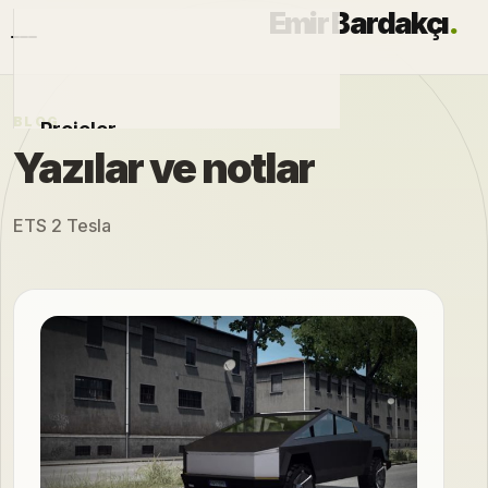
Emir Bardakçı
.
BLOG
Projeler
Yazılar ve notlar
Otomobiller
ETS 2 Tesla
Modlar
Hakkımda
Blog