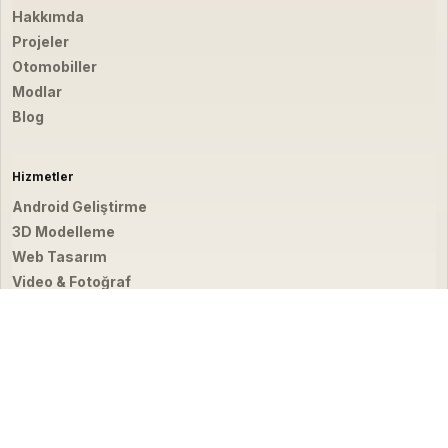
Hakkımda
Projeler
Otomobiller
Modlar
Blog
Hizmetler
Android Geliştirme
3D Modelleme
Web Tasarım
Video & Fotoğraf
İletişim
hello@emirbardakci.com
İstanbul, Türkiye