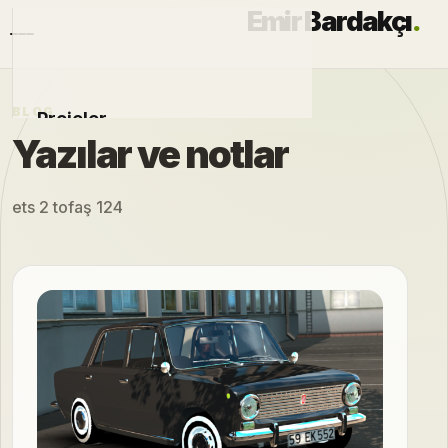
Emir Bardakçı
.
BLOG
Projeler
Yazılar ve notlar
Otomobiller
ets 2 tofaş 124
Modlar
Hakkımda
Blog