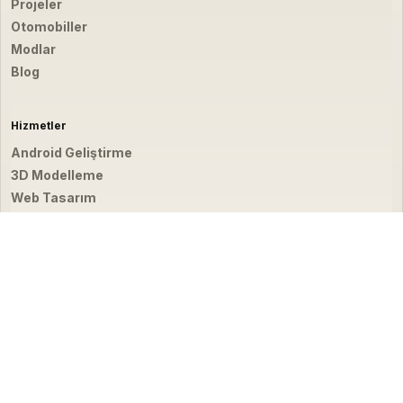
Projeler
Otomobiller
Modlar
Blog
Hizmetler
Android Geliştirme
3D Modelleme
Web Tasarım
Video & Fotoğraf
İletişim
hello@emirbardakci.com
İstanbul, Türkiye