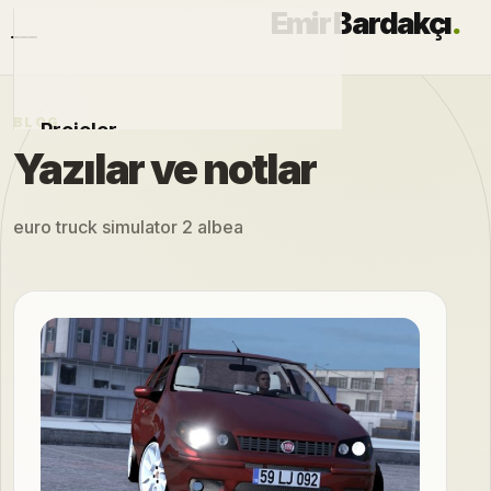
Emir Bardakçı
.
BLOG
Projeler
Yazılar ve notlar
Otomobiller
euro truck simulator 2 albea
Modlar
Hakkımda
Blog