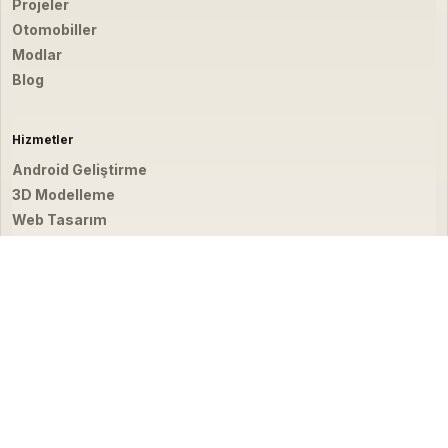
Projeler
Otomobiller
Modlar
Blog
Hizmetler
Android Geliştirme
3D Modelleme
Web Tasarım
Video & Fotoğraf
İletişim
hello@emirbardakci.com
İstanbul, Türkiye