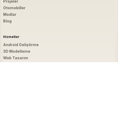
Projeler
Otomobiller
Modlar
Blog
Hizmetler
Android Geliştirme
3D Modelleme
Web Tasarım
Video & Fotoğraf
İletişim
hello@emirbardakci.com
İstanbul, Türkiye