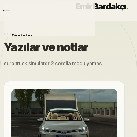
Emir Bardakçı
.
BLOG
Projeler
Yazılar ve notlar
Otomobiller
euro truck simulator 2 corolla modu yaması
Modlar
Hakkımda
Blog