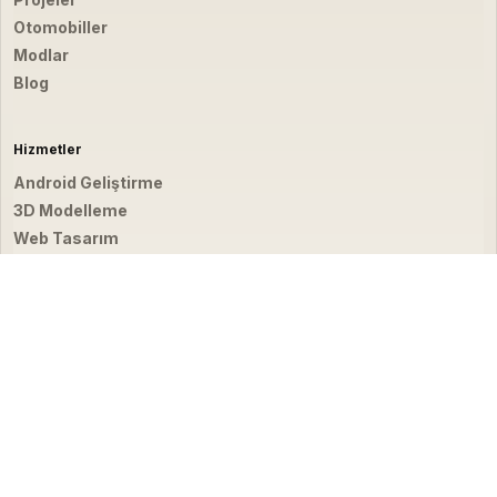
Otomobiller
Modlar
Blog
Hizmetler
Android Geliştirme
3D Modelleme
Web Tasarım
Video & Fotoğraf
İletişim
hello@emirbardakci.com
İstanbul, Türkiye