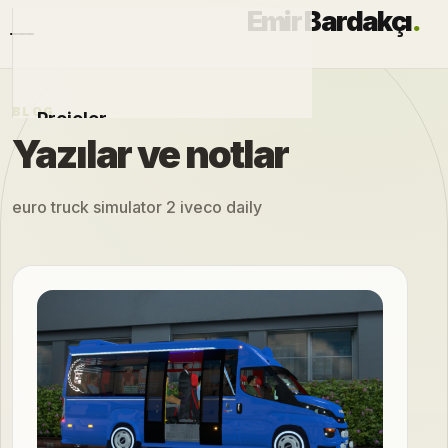
Emir Bardakçı
.
BLOG
Projeler
Yazılar ve notlar
Otomobiller
euro truck simulator 2 iveco daily
Modlar
Hakkımda
Blog