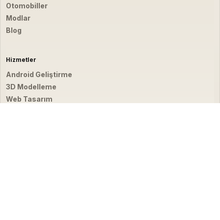
Otomobiller
Modlar
Blog
Hizmetler
Android Geliştirme
3D Modelleme
Web Tasarım
Video & Fotoğraf
İletişim
hello@emirbardakci.com
İstanbul, Türkiye
☀
© 2026 Emir Bardakçı. Tüm hakları saklıdır.