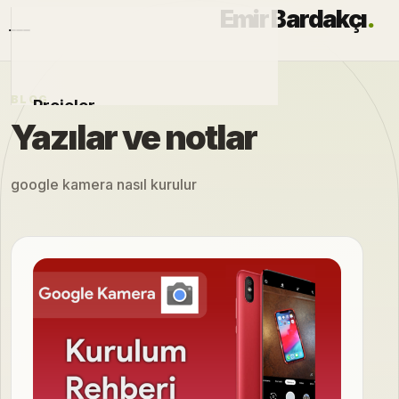
Emir Bardakçı
.
BLOG
Projeler
Yazılar ve notlar
Otomobiller
google kamera nasıl kurulur
Modlar
Hakkımda
Blog