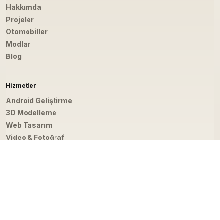
Hakkımda
Projeler
Otomobiller
Modlar
Blog
Hizmetler
Android Geliştirme
3D Modelleme
Web Tasarım
Video & Fotoğraf
İletişim
hello@emirbardakci.com
İstanbul, Türkiye