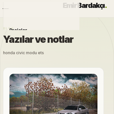
Emir Bardakçı
.
BLOG
Projeler
Yazılar ve notlar
Otomobiller
honda civic modu ets
Modlar
Hakkımda
Blog