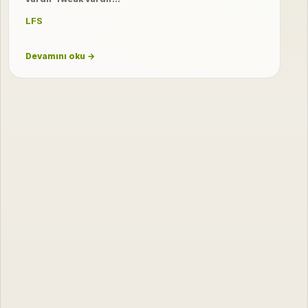
LFS
Devamını oku →