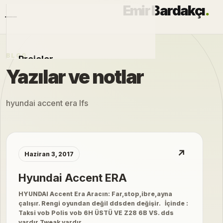
Emir Bardakçı
.
BLOG
Projeler
Yazılar ve notlar
Otomobiller
hyundai accent era lfs
Modlar
Hakkımda
↗
Haziran 3, 2017
Blog
Hyundai Accent ERA
HYUNDAI Accent Era Aracın: Far,stop,ibre,ayna
çalışır. Rengi oyundan değil ddsden değişir. İçinde :
Taksi vob Polis vob 6H ÜSTÜ VE Z28 6B VS. dds
vardır Tweak vardır…