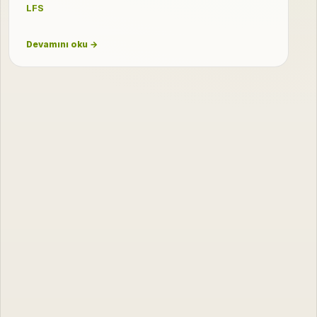
LFS
Devamını oku →