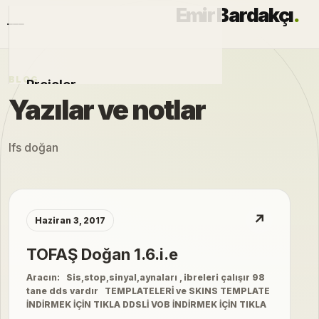
Emir Bardakçı
.
BLOG
Projeler
Yazılar ve notlar
Otomobiller
lfs doğan
Modlar
Hakkımda
↗
Haziran 3, 2017
Blog
TOFAŞ Doğan 1.6.i.e
Aracın: Sis,stop,sinyal,aynaları , ibreleri çalışır 98
tane dds vardır TEMPLATELERİ ve SKINS TEMPLATE
İNDİRMEK İÇİN TIKLA DDSLİ VOB İNDİRMEK İÇİN TIKLA