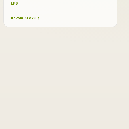
LFS
Devamını oku →