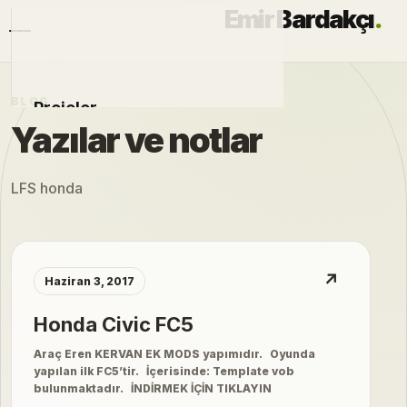
Emir Bardakçı
.
BLOG
Projeler
Yazılar ve notlar
Otomobiller
LFS honda
Modlar
Hakkımda
↗
Haziran 3, 2017
Blog
Honda Civic FC5
Araç Eren KERVAN EK MODS yapımıdır. Oyunda
yapılan ilk FC5’tir. İçerisinde: Template vob
bulunmaktadır. İNDİRMEK İÇİN TIKLAYIN