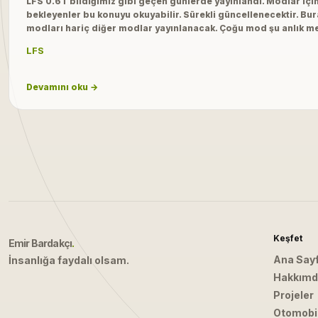
LFS 0.6T bildiğimiz gibi geçen günlerde yayınlandı. Modlar iç
bekleyenler bu konuyu okuyabilir. Sürekli güncellenecektir. Bu
modları hariç diğer modlar yayınlanacak. Çoğu mod şu anlık 
LFS
Devamını oku →
Keşfet
Emir Bardakçı
.
Ana Say
İnsanlığa faydalı olsam.
Hakkım
Projeler
Otomobil