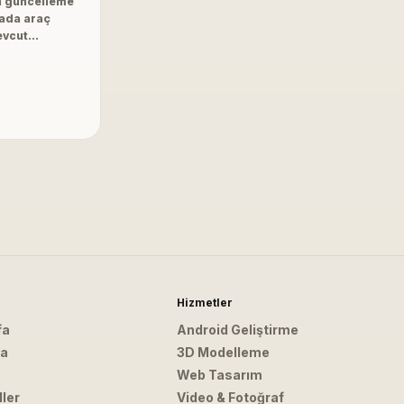
in güncelleme
rada araç
mevcut…
Hizmetler
fa
Android Geliştirme
da
3D Modelleme
Web Tasarım
ler
Video & Fotoğraf