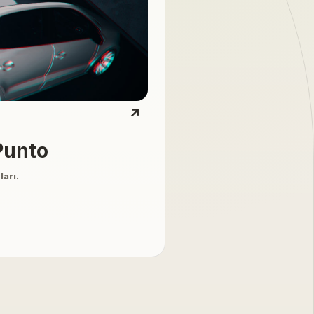
↗
Punto
ları.