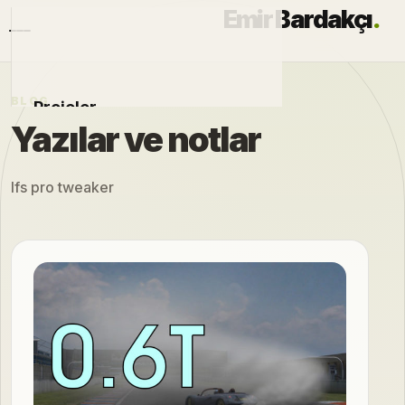
Emir Bardakçı
.
BLOG
Projeler
Yazılar ve notlar
Otomobiller
lfs pro tweaker
Modlar
Hakkımda
Blog