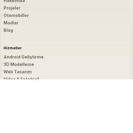
Hakkımda
Projeler
Otomobiller
Modlar
Blog
Hizmetler
Android Geliştirme
3D Modelleme
Web Tasarım
Video & Fotoğraf
İletişim
hello@emirbardakci.com
İstanbul, Türkiye