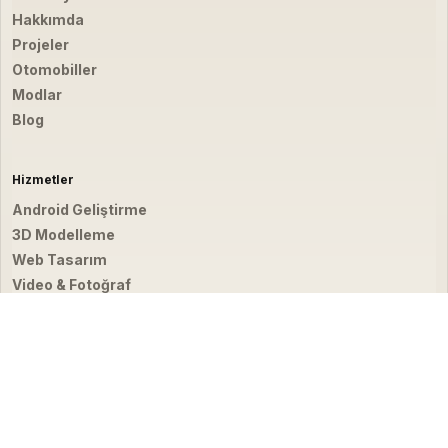
Hakkımda
Projeler
Otomobiller
Modlar
Blog
Hizmetler
Android Geliştirme
3D Modelleme
Web Tasarım
Video & Fotoğraf
İletişim
hello@emirbardakci.com
İstanbul, Türkiye