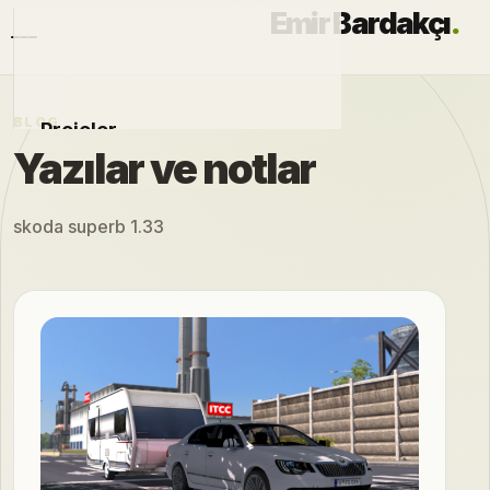
Emir Bardakçı
.
BLOG
Projeler
Yazılar ve notlar
Otomobiller
skoda superb 1.33
Modlar
Hakkımda
Blog