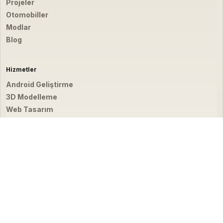
Projeler
Otomobiller
Modlar
Blog
Hizmetler
Android Geliştirme
3D Modelleme
Web Tasarım
Video & Fotoğraf
İletişim
hello@emirbardakci.com
İstanbul, Türkiye