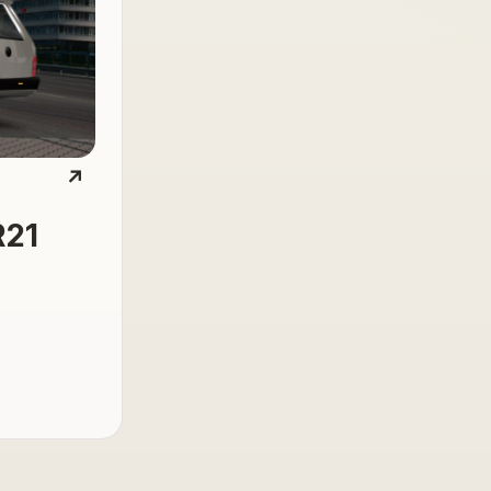
↗
R21