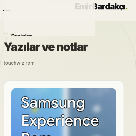
Emir Bardakçı
.
BLOG
Projeler
Yazılar ve notlar
Otomobiller
touchwiz rom
Modlar
Hakkımda
Blog