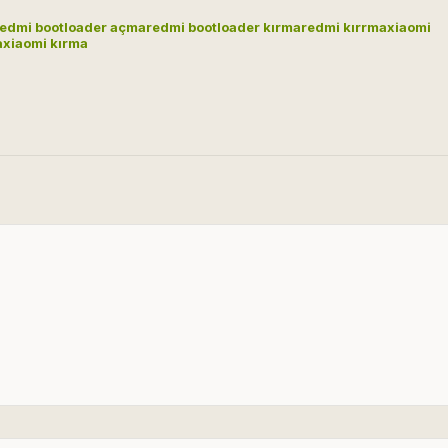
redmi bootloader açma
redmi bootloader kırma
redmi kırrma
xiaomi
a
xiaomi kırma