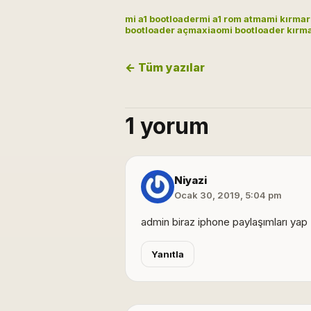
mi a1 bootloader
mi a1 rom atma
mi kırma
bootloader açma
xiaomi bootloader kırm
← Tüm yazılar
1 yorum
Niyazi
Ocak 30, 2019, 5:04 pm
admin biraz iphone paylaşımları yap
Yanıtla