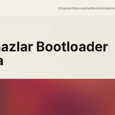
Projeler
Otomobiller
Modlar
Hakkı
azlar Bootloader
a