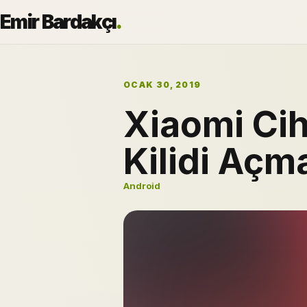
Emir Bardakçı
.
OCAK 30, 2019
Xiaomi Cih
Kilidi Açm
Android