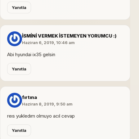
Yanıtla
İSMİNİ VERMEK İSTEMEYEN YORUMCU :)
Haziran 6, 2019, 10:46 am
Abi hyundai ix35 gelsin
Yanıtla
fırtına
Haziran 8, 2019, 9:50 am
reıs yukledım olmuyo acıl cevap
Yanıtla