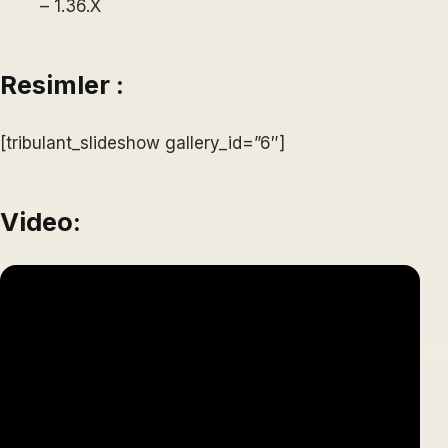
– 1.36.X
Resimler :
[tribulant_slideshow gallery_id=”6″]
Video: