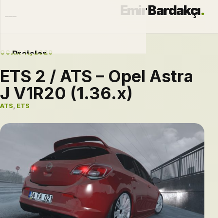
Emir Bardakçı
.
OCAK 11, 2020
Projeler
ETS 2 / ATS – Opel Astra
Otomobiller
J V1R20 (1.36.x)
Modlar
ATS
,
ETS
Hakkımda
Blog