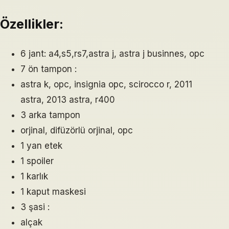
Özellikler:
6 jant: a4,s5,rs7,astra j, astra j businnes, opc
7 ön tampon :
astra k, opc, insignia opc, scirocco r, 2011
astra, 2013 astra, r400
3 arka tampon
orjinal, difüzörlü orjinal, opc
1 yan etek
1 spoiler
1 karlık
1 kaput maskesi
3 şasi :
alçak