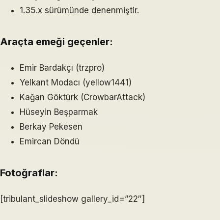
1.35.x sürümünde denenmiştir.
Araçta emeği geçenler:
Emir Bardakçı (trzpro)
Yelkant Modacı (yellow1441)
Kağan Göktürk (CrowbarAttack)
Hüseyin Beşparmak
Berkay Pekesen
Emircan Döndü
Fotoğraflar:
[tribulant_slideshow gallery_id=”22″]