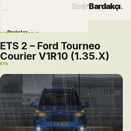
Emir Bardakçı
.
HAZIRAN 17, 2019
Projeler
ETS 2 – Ford Tourneo
Otomobiller
Courier V1R10 (1.35.X)
Modlar
ETS
Hakkımda
Blog