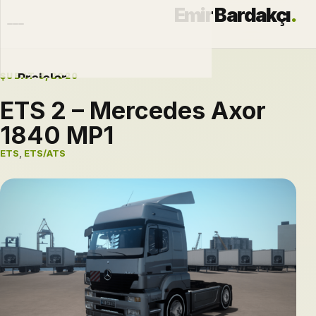
Emir Bardakçı
.
ŞUBAT 6, 2020
Projeler
ETS 2 – Mercedes Axor
Otomobiller
1840 MP1
Modlar
ETS
,
ETS/ATS
Hakkımda
Blog