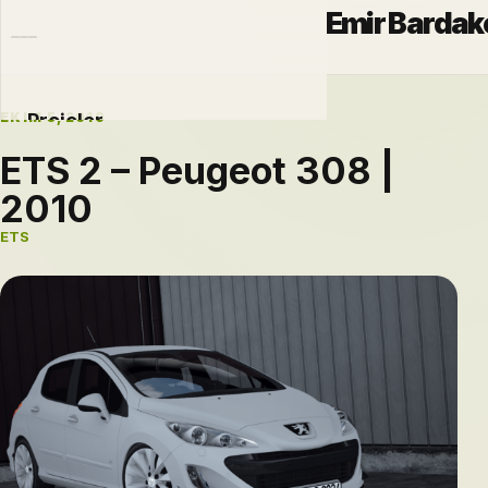
Emir Bardak
EKIM 5, 2019
Projeler
ETS 2 – Peugeot 308 |
Otomobiller
2010
Modlar
ETS
Hakkımda
Blog