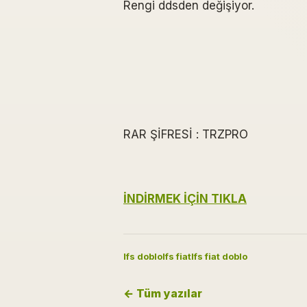
Rengi ddsden değişiyor.
RAR ŞİFRESİ : TRZPRO
İNDİRMEK İÇİN TIKLA
lfs doblo
lfs fiat
lfs fiat doblo
← Tüm yazılar