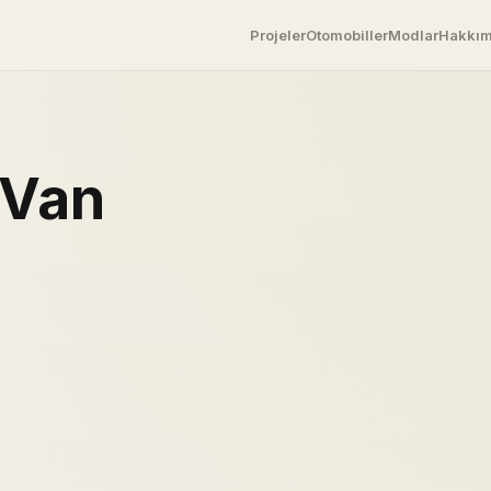
Projeler
Otomobiller
Modlar
Hakkı
 Van