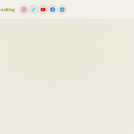
mda
Blog