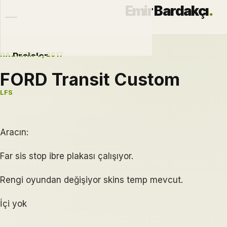
Emir Bardakçı
.
HAZIRAN 3, 2017
Projeler
FORD Transit Custom
Otomobiller
LFS
Modlar
Hakkımda
Aracın:
Far sis stop ibre plakası çalışıyor.
Blog
Rengi oyundan değişiyor skins temp mevcut.
İçi yok