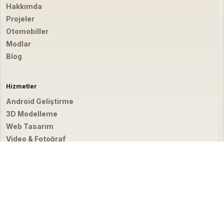
Hakkımda
Projeler
Otomobiller
Modlar
Blog
Hizmetler
Android Geliştirme
3D Modelleme
Web Tasarım
Video & Fotoğraf
İletişim
hello@emirbardakci.com
İstanbul, Türkiye