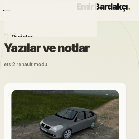
Emir Bardakçı
.
BLOG
Projeler
Yazılar ve notlar
Otomobiller
ets 2 renault modu
Modlar
Hakkımda
Blog