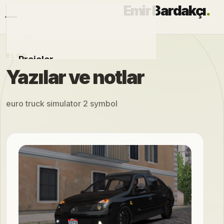
Emir Bardakçı
.
BLOG
Projeler
Yazılar ve notlar
Otomobiller
euro truck simulator 2 symbol
Modlar
Hakkımda
Blog