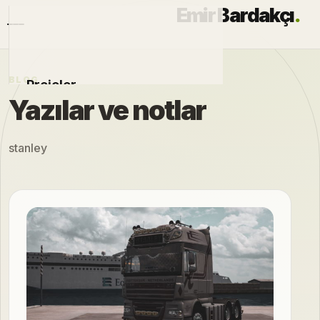
Emir Bardakçı
.
BLOG
Projeler
Yazılar ve notlar
Otomobiller
stanley
Modlar
Hakkımda
Blog