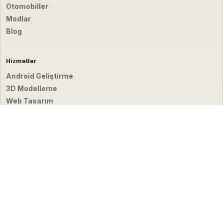
Otomobiller
Modlar
Blog
Hizmetler
Android Geliştirme
3D Modelleme
Web Tasarım
Video & Fotoğraf
İletişim
hello@emirbardakci.com
İstanbul, Türkiye
☀
© 2026 Emir Bardakçı. Tüm hakları saklıdır.